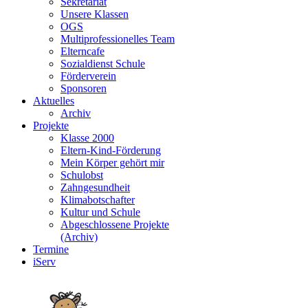
Sekretariat
Unsere Klassen
OGS
Multiprofessionelles Team
Elterncafe
Sozialdienst Schule
Förderverein
Sponsoren
Aktuelles
Archiv
Projekte
Klasse 2000
Eltern-Kind-Förderung
Mein Körper gehört mir
Schulobst
Zahngesundheit
Klimabotschafter
Kultur und Schule
Abgeschlossene Projekte
(Archiv)
Termine
iServ