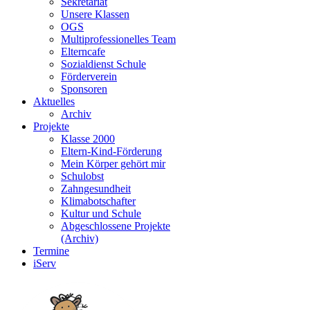
Sekretariat
Unsere Klassen
OGS
Multiprofessionelles Team
Elterncafe
Sozialdienst Schule
Förderverein
Sponsoren
Aktuelles
Archiv
Projekte
Klasse 2000
Eltern-Kind-Förderung
Mein Körper gehört mir
Schulobst
Zahngesundheit
Klimabotschafter
Kultur und Schule
Abgeschlossene Projekte
(Archiv)
Termine
iServ