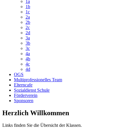
1a
1b
1c
2a
2b
2c
2d
3a
3b
3c
4a
4b
4c
4d
OGS
Multiprofessionelles Team
Elterncafe
Sozialdienst Schule
Förderverein
Sponsoren
Herzlich Willkommen
Links finden Sie die Übersicht der Klassen.