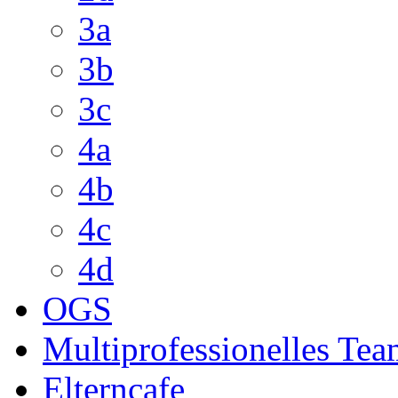
3a
3b
3c
4a
4b
4c
4d
OGS
Multiprofessionelles Te
Elterncafe