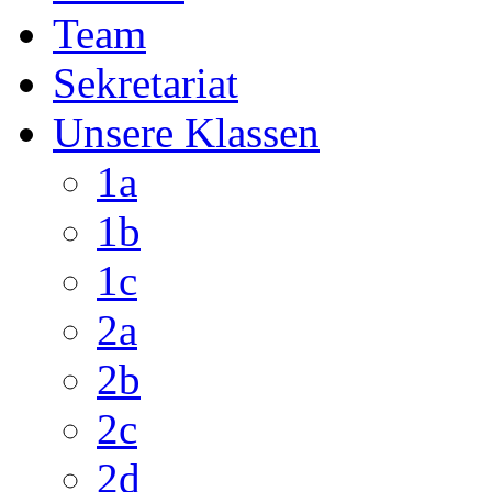
Team
Sekretariat
Unsere Klassen
1a
1b
1c
2a
2b
2c
2d